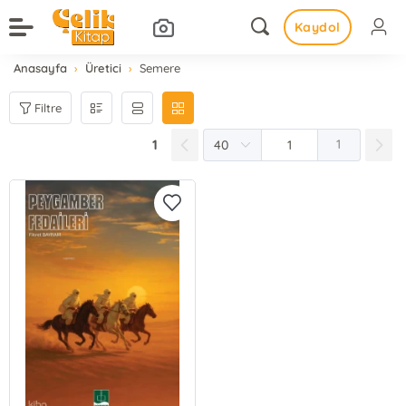
Kaydol
Anasayfa
Üretici
Semere
Filtre
1
1