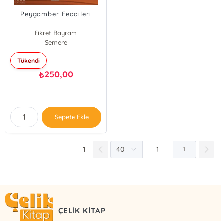
Peygamber Fedaileri
Fikret Bayram
Semere
Tükendi
250,00
₺
Sepete Ekle
1
1
ÇELİK KİTAP