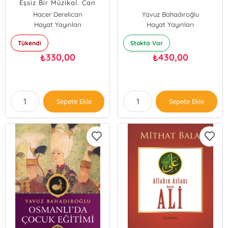
Eşsiz Bir Müzikal. Can
Kulağı ile Dinle…”
Hacer Derelican
Yavuz Bahadıroğlu
Hayat Yayınları
Hayat Yayınları
Tükendi
Stokta Var
330,00
430,00
₺
₺
Sepete Ekle
Sepete Ekle