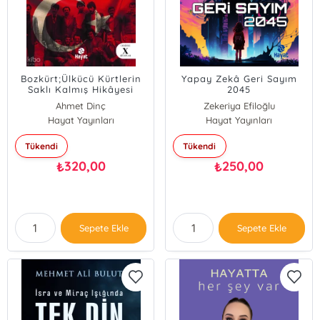
Bozkürt;Ülkücü Kürtlerin
Yapay Zekâ Geri Sayım
Saklı Kalmış Hikâyesi
2045
Ahmet Dinç
Zekeriya Efiloğlu
Hayat Yayınları
Hayat Yayınları
Tükendi
Tükendi
320,00
250,00
₺
₺
Sepete Ekle
Sepete Ekle