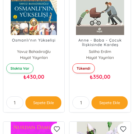
Osmanlı'nın Yükselişi
Anne - Baba - Çocuk
İlişkisinde Kardeş
Kıskançlığı
Yavuz Bahadıroğlu
Saliha Erdim
Hayat Yayınları
Hayat Yayınları
Stokta Var
Tükendi
430,00
350,00
₺
₺
Sepete Ekle
Sepete Ekle