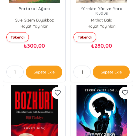
Portakal Ağacı
Yürekte Yâr ve Yara
Kudüs
Şule Gizem Büyükboz
Mithat Bala
Hayat Yayınları
Hayat Yayınları
Tükendi
Tükendi
300,00
280,00
₺
₺
Sepete Ekle
Sepete Ekle