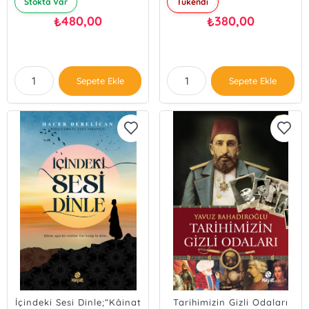
Stokta Var
Tükendi
480,00
380,00
₺
₺
Sepete Ekle
Sepete Ekle
İçindeki Sesi Dinle;“Kâinat
Tarihimizin Gizli Odaları