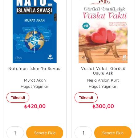
Nato'nun İslam'la Savaşı
Vuslat Vakti; Görücü
Usulü Aşk
Murat Akan
Nejla Arslan Kurt
Hayat Yayınları
Hayat Yayınları
Tükendi
Tükendi
420,00
300,00
₺
₺
Sepete Ekle
Sepete Ekle