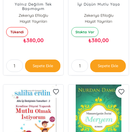
Yalnız Değilim Tek
İyi Düşün Mutlu Yaşa
Başımayım
Zekeriya Efiloğlu
Zekeriya Efiloğlu
Hayat Yayınları
Hayat Yayınları
Tükendi
Stokta Var
380,00
380,00
₺
₺
Sepete Ekle
Sepete Ekle