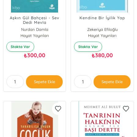
Aşkın Gül Bahçesi - Sev
Kendine Bir İyilik Yap
Dedi Mevla
Nurdan Damla
Zekeriya Efiloğlu
Hayat Yayınları
Hayat Yayınları
Stokta Var
Stokta Var
300,00
380,00
₺
₺
Sepete Ekle
Sepete Ekle