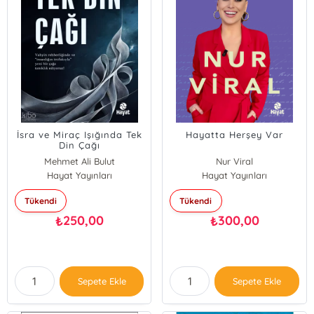
İsra ve Miraç Işığında Tek
Hayatta Herşey Var
Din Çağı
Mehmet Ali Bulut
Nur Viral
Hayat Yayınları
Hayat Yayınları
Tükendi
Tükendi
250,00
300,00
₺
₺
Sepete Ekle
Sepete Ekle