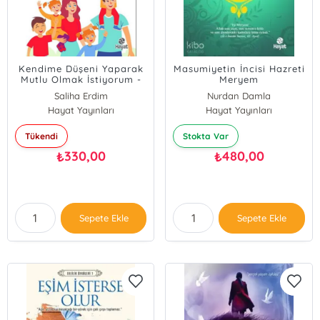
Kendime Düşeni Yaparak
Masumiyetin İncisi Hazreti
Mutlu Olmak İstiyorum -
Meryem
Aile İçi İletişimin Temelleri
Saliha Erdim
Nurdan Damla
3
Hayat Yayınları
Hayat Yayınları
Tükendi
Stokta Var
330,00
480,00
₺
₺
Sepete Ekle
Sepete Ekle