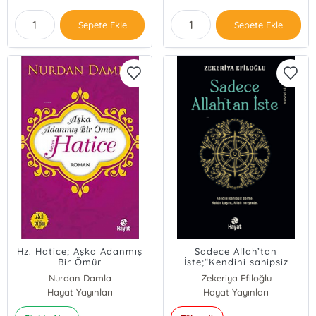
Sepete Ekle
Sepete Ekle
Hz. Hatice; Aşka Adanmış
Sadece Allah’tan
Bir Ömür
İste;“Kendini sahipsiz
görme. Kaldır Başını Allah
Nurdan Damla
Zekeriya Efiloğlu
Her Yerde.”
Hayat Yayınları
Hayat Yayınları