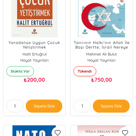
Yaradalışa Uygun Çocuk
Tanrının Halkı'nın Allah İle
Yetiştirmek
Başı Dertte; İsrail Nereye
Koşuyor?
Halit Ertuğrul
Mehmet Ali Bulut
Hayat Yayınları
Hayat Yayınları
Stokta Var
Tükendi
200,00
750,00
₺
₺
Sepete Ekle
Sepete Ekle