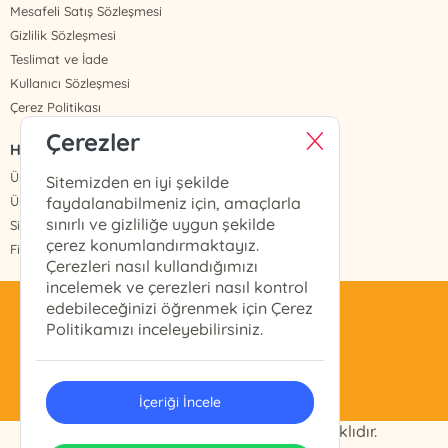
Mesafeli Satış Sözleşmesi
Gizlilik Sözleşmesi
Teslimat ve İade
Kullanıcı Sözleşmesi
Çerez Politikası
Çerezler
HIZLI ERİŞİM
Üye Ol
Sitemizden en iyi şekilde
Üye Giriş
faydalanabilmeniz için, amaçlarla
sınırlı ve gizliliğe uygun şekilde
Sipariş Takip
çerez konumlandırmaktayız.
Fiyat Listesi
Çerezleri nasıl kullandığımızı
incelemek ve çerezleri nasıl kontrol
edebileceğinizi öğrenmek için Çerez
celikyayinevi@gmail.com
Politikamızı inceleyebilirsiniz.
0(212) 511 28 11
İçeriği İncele
© 2024 ÇELİK KİTAP Tüm Hakları Saklıdır.