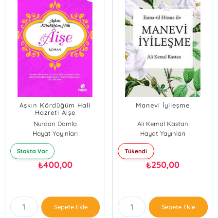
Aşkın Kördüğüm Hali
Manevi İyileşme
Hazreti Aişe
Nurdan Damla
Ali Kemal Kastan
Hayat Yayınları
Hayat Yayınları
Stokta Var
Tükendi
400,00
250,00
₺
₺
Sepete Ekle
Sepete Ekle