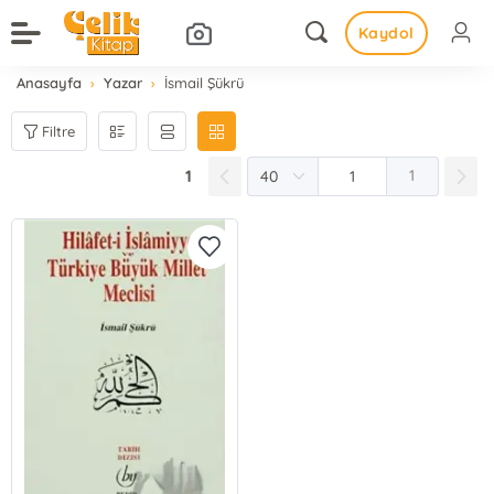
Kaydol
Anasayfa
Yazar
İsmail Şükrü
Filtre
1
1