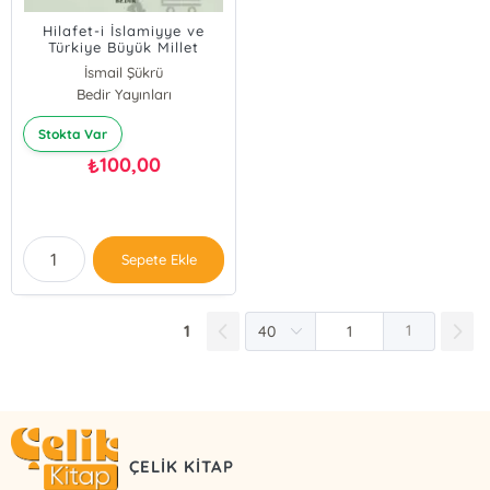
Hilafet-i İslamiyye ve
Türkiye Büyük Millet
Meclisi
İsmail Şükrü
Bedir Yayınları
Stokta Var
100,00
₺
Sepete Ekle
1
1
ÇELİK KİTAP