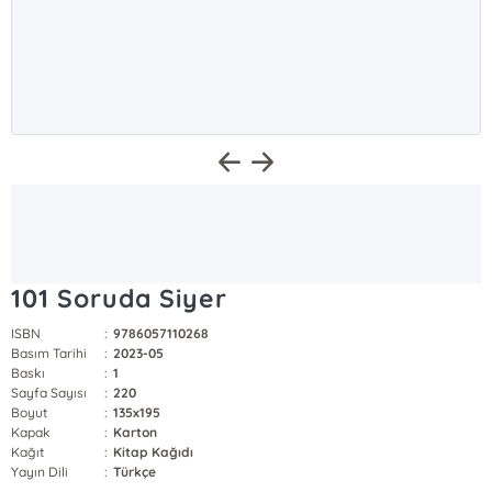
101 Soruda Siyer
ISBN
:
9786057110268
Basım Tarihi
:
2023-05
Baskı
:
1
Sayfa Sayısı
:
220
Boyut
:
135x195
Kapak
:
Karton
Kağıt
:
Kitap Kağıdı
Yayın Dili
:
Türkçe