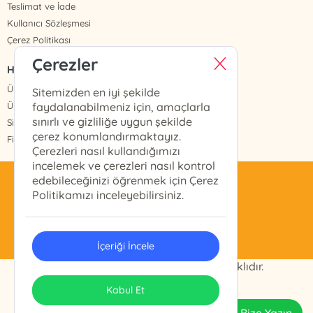
Teslimat ve İade
Kullanıcı Sözleşmesi
Çerez Politikası
Çerezler
HIZLI ERİŞİM
Üye Ol
Sitemizden en iyi şekilde
Üye Giriş
faydalanabilmeniz için, amaçlarla
sınırlı ve gizliliğe uygun şekilde
Sipariş Takip
çerez konumlandırmaktayız.
Fiyat Listesi
Çerezleri nasıl kullandığımızı
incelemek ve çerezleri nasıl kontrol
edebileceğinizi öğrenmek için Çerez
celikyayinevi@gmail.com
Politikamızı inceleyebilirsiniz.
0(212) 511 28 11
İçeriği İncele
© 2024 ÇELİK KİTAP Tüm Hakları Saklıdır.
ONSO
Tasarım & Uygulama
Kabul Et
Bize Yazın