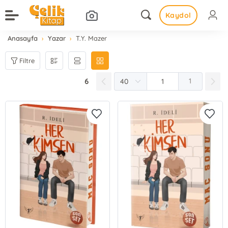
Kaydol
Anasayfa
Yazar
T.Y. Mazer
Filtre
6
1