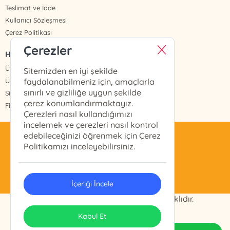
Teslimat ve İade
Kullanıcı Sözleşmesi
Çerez Politikası
Çerezler
HIZLI ERİŞİM
Üye Ol
Sitemizden en iyi şekilde
Üye Giriş
faydalanabilmeniz için, amaçlarla
sınırlı ve gizliliğe uygun şekilde
Sipariş Takip
çerez konumlandırmaktayız.
Fiyat Listesi
Çerezleri nasıl kullandığımızı
incelemek ve çerezleri nasıl kontrol
edebileceğinizi öğrenmek için Çerez
celikyayinevi@gmail.com
Politikamızı inceleyebilirsiniz.
0(212) 511 28 11
İçeriği İncele
© 2024 ÇELİK KİTAP Tüm Hakları Saklıdır.
ONSO
Tasarım & Uygulama
Kabul Et