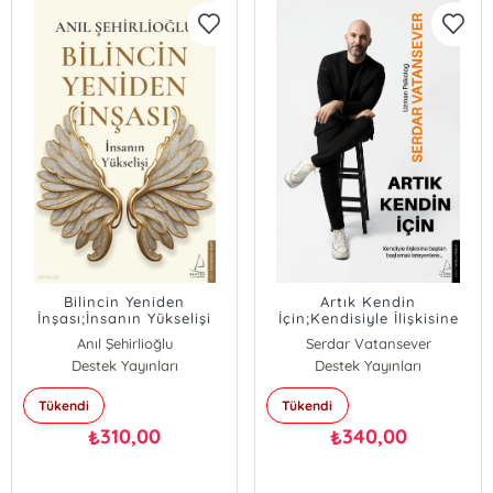
Bilincin Yeniden
Artık Kendin
İnşası;İnsanın Yükselişi
İçin;Kendisiyle İlişkisine
Baştan Başlamak
Anıl Şehirlioğlu
Serdar Vatansever
İsteyenlere...
Destek Yayınları
Destek Yayınları
Tükendi
Tükendi
310,00
340,00
₺
₺