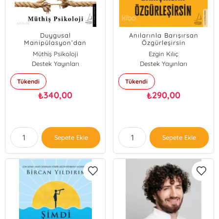
Duygusal
Anılarınla Barışırsan
Manipülasyon’dan
Özgürleşirsin
Kurtulma ve Korunma
Müthiş Psikoloji
Ezgin Kılıç
Metotları;Duygusal
Destek Yayınları
Destek Yayınları
Manipülasyon’dan
Kurtulma ve Korunma
Metotları
Tükendi
Tükendi
340,00
290,00
₺
₺
Sepete Ekle
Sepete Ekle