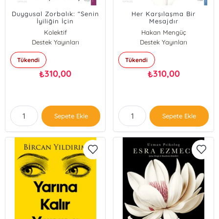
Duygusal Zorbalık: “Senin
Her Karşılaşma Bir
İyiliğin İçin
Mesajdır
Söylüyorum”;Sevgiyle
Kolektif
Hakan Mengüç
Çelme Takanlar
Destek Yayınları
Destek Yayınları
Tükendi
Tükendi
310,00
310,00
₺
₺
Sepete Ekle
Sepete Ekle