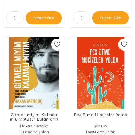
Sepete Ekle
Sepete Ekle
Gitmeli miyim Kalmalı
Pes Etme Mucizeler Yolda
mıyım;Kusur Bulanların
Yanında Huzur
Hakan Mengüç
Kinsun
Bulmazsın...
Destek Yayınları
Destek Yayınları