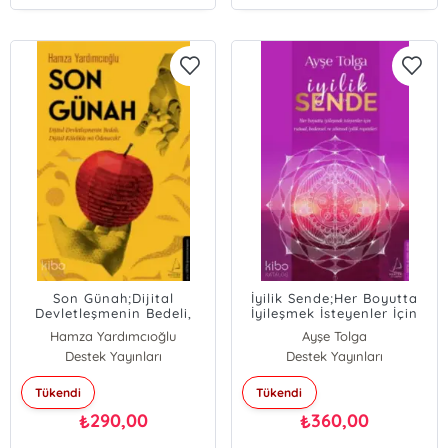
Son Günah;Dijital
İyilik Sende;Her Boyutta
Devletleşmenin Bedeli,
İyileşmek İsteyenler İçin
Dijital Kölelikle mi
Ruhsal, Bedensel ve
Hamza Yardımcıoğlu
Ayşe Tolga
Ödenecek?
Zihinsel İyilik Reçeteleri
Destek Yayınları
Destek Yayınları
Tükendi
Tükendi
290,00
360,00
₺
₺