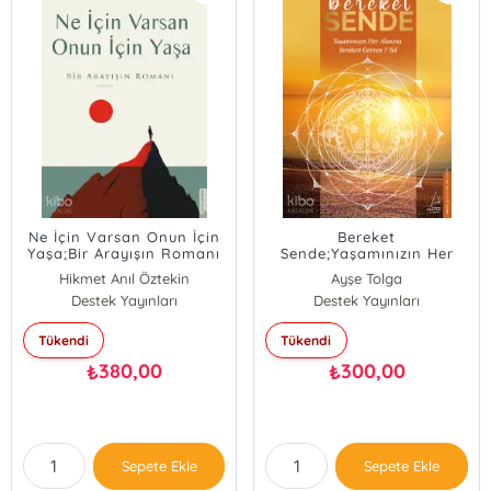
Ne İçin Varsan Onun İçin
Bereket
Yaşa;Bir Arayışın Romanı
Sende;Yaşamınızın Her
Alanına Bereketi Getiren 7
Hikmet Anıl Öztekin
Ayşe Tolga
Yol
Destek Yayınları
Destek Yayınları
Tükendi
Tükendi
380,00
300,00
₺
₺
Sepete Ekle
Sepete Ekle