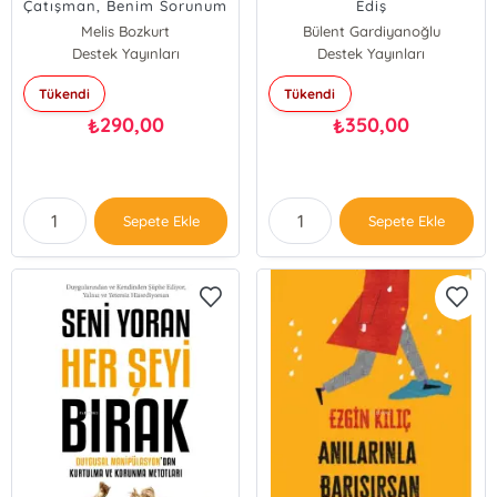
Çatışman, Benim Sorunum
Ediş
Değil.
Melis Bozkurt
Bülent Gardiyanoğlu
Destek Yayınları
Destek Yayınları
Tükendi
Tükendi
290,00
350,00
₺
₺
Sepete Ekle
Sepete Ekle