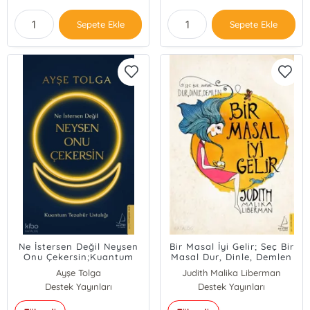
Sepete Ekle
Sepete Ekle
Ne İstersen Değil Neysen
Bir Masal İyi Gelir; Seç Bir
Onu Çekersin;Kuantum
Masal Dur, Dinle, Demlen
Tezahür Ustalığı
Ayşe Tolga
Judith Malika Liberman
Destek Yayınları
Destek Yayınları