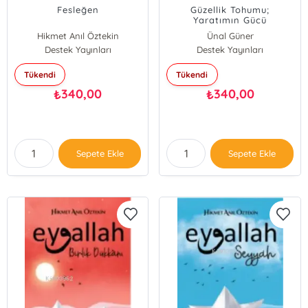
Fesleğen
Güzellik Tohumu;
Yaratımın Gücü
Hikmet Anıl Öztekin
Ünal Güner
Destek Yayınları
Destek Yayınları
Tükendi
Tükendi
340,00
340,00
₺
₺
Sepete Ekle
Sepete Ekle