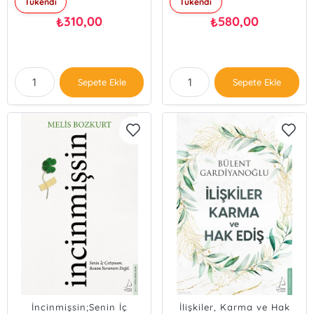
Tükendi
Tükendi
310,00
580,00
₺
₺
Sepete Ekle
Sepete Ekle
İncinmişsin;Senin İç
İlişkiler, Karma ve Hak