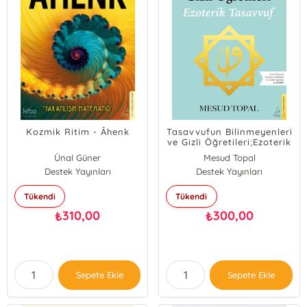
Kozmik Ritim - Âhenk
Tasavvufun Bilinmeyenleri
ve Gizli Öğretileri;Ezoterik
Tasavvuf (Gözden
Ünal Güner
Mesud Topal
Geçirilmiş ve
Destek Yayınları
Destek Yayınları
Genişletilmiş)
Tükendi
Tükendi
310,00
300,00
₺
₺
Sepete Ekle
Sepete Ekle