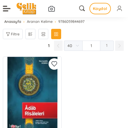
Kaydol
Anasayfa
Aranan Kelime
9786059844697
Filtre
1
1