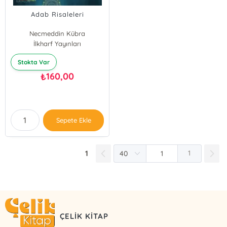
Adab Risaleleri
Necmeddin Kübra
İlkharf Yayınları
Stokta Var
160,00
₺
Sepete Ekle
1
1
ÇELİK KİTAP