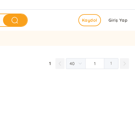
Kaydol
Giriş Yap
1
1