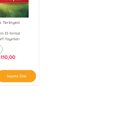
s Terbiyesi
m Et-tirmizi
arf Yayınları
110,00
₺
Sepete Ekle